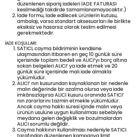
düzenlenen sipariş iadeleri İADE FATURASI
kesilmediği takdirde tamamlanamayacaktır.)
İade formu, İade edilecek ürünlerin kutusu,
ambalajı, varsa standart aksesuarları ile birlikte
eksiksiz ve hasarsız olarak teslim edilmesi
gerekmektedir.
İADE KOŞULLARI:
SATICI, cayma bildiriminin kendisine
ulaşmasından itibaren en geç 10 günlük süre
içerisinde toplam bedeli ve ALICI’yı borç altına
sokan belgeleri ALICI’ ya iade etmek ve 20
günlük süre içerisinde malı iade almakla
yükümlüdür.
ALICI’ nın kusurundan kaynaklanan bir nedenle
malın değerinde bir azalma olursa veya iade
imkânsızlaşırsa ALICI kusuru oranında SATICI’
nın zararlarını tazmin etmekle yükümlüdür.
Ancak cayma hakkı süresi içinde malın veya
ürünün usulüne uygun kullanılması sebebiyle
meydana gelen değişiklik ve bozulmalardan
ALICI sorumlu değildir.
Cayma hakkının kullanılması nedeniyle SATICI
tarafından düzenlenen kampanya limit