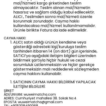
mal/hizmeti kargo şirketinden teslim
almayacaktır. Teslim alınan mal/hizmetin
hasarsız ve sağlam olduğu kabul edilecektir.
ALICI , Teslimden sonra mal/hizmeti özenle
korunmak zorundadır. Cayma hakkı
kullanılacaksa mal/hizmet kullanılmamalıdır.
Ürünle birlikte Fatura da iade edilmelidir.
CAYMA HAKKI:
ALICI; satın aldığı ürünün kendisine veya
gösterdiği adresteki kişi/kuruluşa teslim
tarihinden itibaren 14 (on dört) gün içerisinde,
SATICI’ya aşağıdaki iletişim bilgileri üzerinden
bildirmek şartıyla hiçbir hukuki ve cezai
sorumluluk üstlenmeksizin ve hiçbir gerekçe
göstermeksizin malı reddederek sözleşmeden
cayma hakkını kullanabilir.
SATICININ CAYMA HAKKI BİLDİRİMİ YAPILACAK
İLETİŞİM BİLGİLERİ:
ŞİRKET
ADI/UNVANI: wuweimatcha.com
ADRES: Cumhuriyet mahallesi 38. Sokak No:4
EPOSTA:
wuweimatcha@gmail.com
TEL: +905308490068