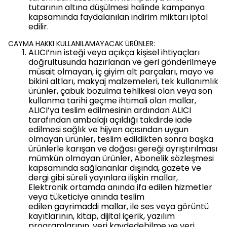
tutarının altına düşülmesi halinde kampanya
kapsamında faydalanılan indirim miktarı iptal
edilir.
CAYMA HAKKI KULLANILAMAYACAK ÜRÜNLER:
ALICI’nın isteği veya açıkça kişisel ihtiyaçları
doğrultusunda hazırlanan ve geri gönderilmeye
müsait olmayan, iç giyim alt parçaları, mayo ve
bikini altları, makyaj malzemeleri, tek kullanımlık
ürünler, çabuk bozulma tehlikesi olan veya son
kullanma tarihi geçme ihtimali olan mallar,
ALICI’ya teslim edilmesinin ardından ALICI
tarafından ambalajı açıldığı takdirde iade
edilmesi sağlık ve hijyen açısından uygun
olmayan ürünler, teslim edildikten sonra başka
ürünlerle karışan ve doğası gereği ayrıştırılması
mümkün olmayan ürünler, Abonelik sözleşmesi
kapsamında sağlananlar dışında, gazete ve
dergi gibi süreli yayınlara ilişkin mallar,
Elektronik ortamda anında ifa edilen hizmetler
veya tüketiciye anında teslim
edilen gayrimaddi mallar, ile ses veya görüntü
kayıtlarının, kitap, dijital içerik, yazılım
programlarının, veri kaydedebilme ve veri