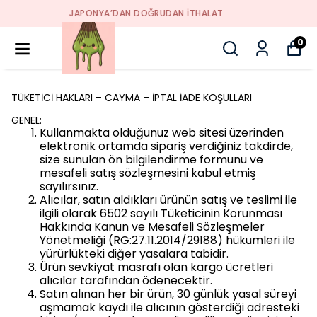
GERÇEK SEREMONİ KALİTESİ MATCHA
0
TÜKETİCİ HAKLARI – CAYMA – İPTAL İADE KOŞULLARI
GENEL:
Kullanmakta olduğunuz web sitesi üzerinden
elektronik ortamda sipariş verdiğiniz takdirde,
size sunulan ön bilgilendirme formunu ve
mesafeli satış sözleşmesini kabul etmiş
sayılırsınız.
Alıcılar, satın aldıkları ürünün satış ve teslimi ile
ilgili olarak 6502 sayılı Tüketicinin Korunması
Hakkında Kanun ve Mesafeli Sözleşmeler
Yönetmeliği (RG:27.11.2014/29188) hükümleri ile
yürürlükteki diğer yasalara tabidir.
Ürün sevkiyat masrafı olan kargo ücretleri
alıcılar tarafından ödenecektir.
Satın alınan her bir ürün, 30 günlük yasal süreyi
aşmamak kaydı ile alıcının gösterdiği adresteki