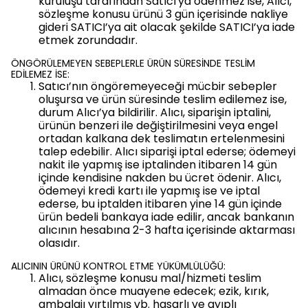
kuruluşu tarafından Satıcı'ya ödenmez ise, Alıcı,
sözleşme konusu ürünü 3 gün içerisinde nakliye
gideri SATICI’ya ait olacak şekilde SATICI’ya iade
etmek zorundadır.
ÖNGÖRÜLEMEYEN SEBEPLERLE ÜRÜN SÜRESİNDE TESLİM
EDİLEMEZ İSE:
Satıcı’nın öngöremeyeceği mücbir sebepler
oluşursa ve ürün süresinde teslim edilemez ise,
durum Alıcı’ya bildirilir. Alıcı, siparişin iptalini,
ürünün benzeri ile değiştirilmesini veya engel
ortadan kalkana dek teslimatın ertelenmesini
talep edebilir. Alıcı siparişi iptal ederse; ödemeyi
nakit ile yapmış ise iptalinden itibaren 14 gün
içinde kendisine nakden bu ücret ödenir. Alıcı,
ödemeyi kredi kartı ile yapmış ise ve iptal
ederse, bu iptalden itibaren yine 14 gün içinde
ürün bedeli bankaya iade edilir, ancak bankanın
alıcının hesabına 2-3 hafta içerisinde aktarması
olasıdır.
ALICININ ÜRÜNÜ KONTROL ETME YÜKÜMLÜLÜĞÜ:
Alıcı, sözleşme konusu mal/hizmeti teslim
almadan önce muayene edecek; ezik, kırık,
ambalajı yırtılmış vb. hasarlı ve ayıplı