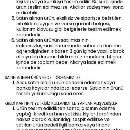
kişi ve/veya kuruluşa teslim edilir. Bu süre içinde
ürün teslim edilmez ise, Alıcılar sözleşmeyi sona
erdirebilir.
Satın alınan ürün, eksiksiz ve siparişte belirtilen
niteliklere uygun ve varsa garanti belgesi,
kullanım klavuzu gibi belgelerle teslim edilmek
zorundadır.
Satın alınan ürünün satılmasının
imkansızlaşması durumunda, satıcı bu durumu
öğrendiğinden itibaren 3 gün içinde yazılı olarak
alıcıya bu durumu bildirmek zorundadır. 14 gün
içinde de toplam bedel Alıcı’ya iade edilmek
zorundadır.
SATIN ALINAN ÜRÜN BEDELİ ÖDENMEZ İSE:
Alıcı, satın aldığı ürün bedelini ödemez veya
banka kayıtlarında iptal ederse, Satıcının ürünü
teslim yükümlülüğü sona erer.
KREDİ KARTININ YETKİSİZ KULLANIMI İLE YAPILAN ALIŞVERİŞLER:
Ürün teslim edildikten sonra, alıcının ödeme
yaptığı kredi kartının yetkisiz kişiler tarafından
haksız olarak kullanıldığı tespit edilirse ve
satılan ürün bedeli ilgili banka veya finans