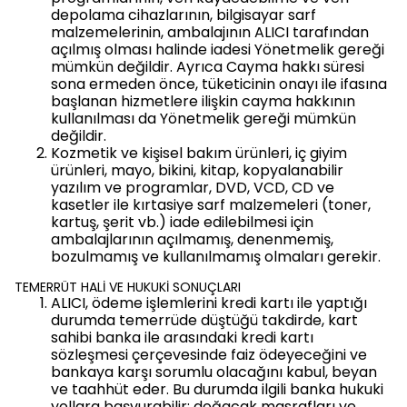
depolama cihazlarının, bilgisayar sarf
malzemelerinin, ambalajının ALICI tarafından
açılmış olması halinde iadesi Yönetmelik gereği
mümkün değildir. Ayrıca Cayma hakkı süresi
sona ermeden önce, tüketicinin onayı ile ifasına
başlanan hizmetlere ilişkin cayma hakkının
kullanılması da Yönetmelik gereği mümkün
değildir.
Kozmetik ve kişisel bakım ürünleri, iç giyim
ürünleri, mayo, bikini, kitap, kopyalanabilir
yazılım ve programlar, DVD, VCD, CD ve
kasetler ile kırtasiye sarf malzemeleri (toner,
kartuş, şerit vb.) iade edilebilmesi için
ambalajlarının açılmamış, denenmemiş,
bozulmamış ve kullanılmamış olmaları gerekir.
TEMERRÜT HALİ VE HUKUKİ SONUÇLARI
ALICI, ödeme işlemlerini kredi kartı ile yaptığı
durumda temerrüde düştüğü takdirde, kart
sahibi banka ile arasındaki kredi kartı
sözleşmesi çerçevesinde faiz ödeyeceğini ve
bankaya karşı sorumlu olacağını kabul, beyan
ve taahhüt eder. Bu durumda ilgili banka hukuki
yollara başvurabilir; doğacak masrafları ve